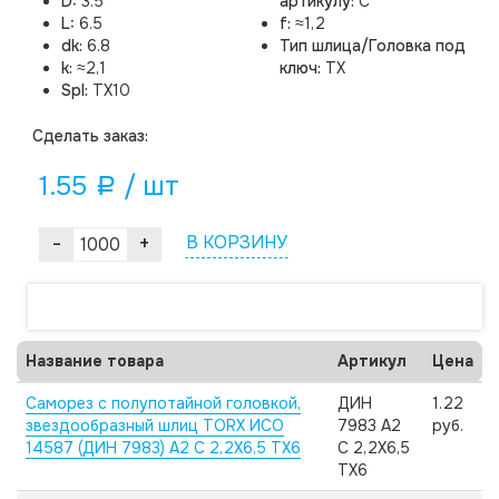
D:
3.5
артикулу:
C
L:
6.5
f:
≈1,2
dk:
6.8
Тип шлица/Головка под
k:
≈2,1
ключ:
TX
Spl:
TX10
Cделать заказ:
1.55
/ шт
a
-
+
В КОРЗИНУ
Название товара
Артикул
Цена
Саморез с полупотайной головкой,
ДИН
1.22
звездообразный шлиц TORX ИСО
7983 А2
руб.
14587 (ДИН 7983) А2 C 2,2X6,5 TX6
C 2,2X6,5
TX6