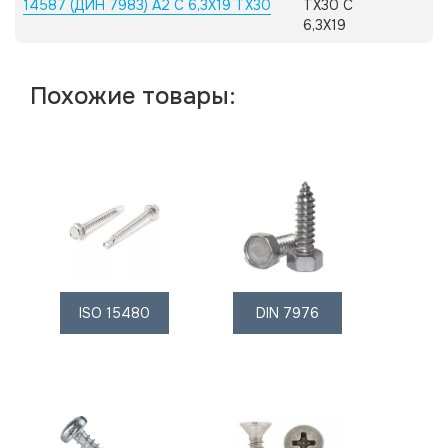
14587 (ДИН 7983) А2 C 6,3X19 TX30
TX30 C
6,3X19
Похожие товары:
ISO 15480
DIN 7976