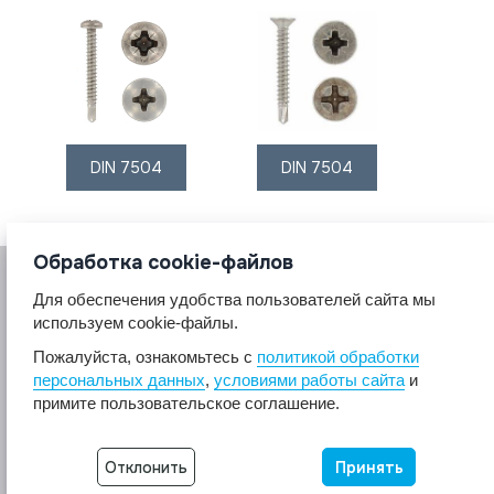
DIN 7504
DIN 7504
Обработка cookie-файлов
Для обеспечения удобства пользователей сайта мы
используем cookie-файлы.
Пожалуйста, ознакомьтесь с
политикой обработки
персональных данных
,
условиями работы сайта
и
© 2017 A2A4
примите пользовательское соглашение.
Крепеж из нержавеющей стали А2 А4.
Все права защищены.
Разработка сайта -
Неткам
Отклонить
Принять