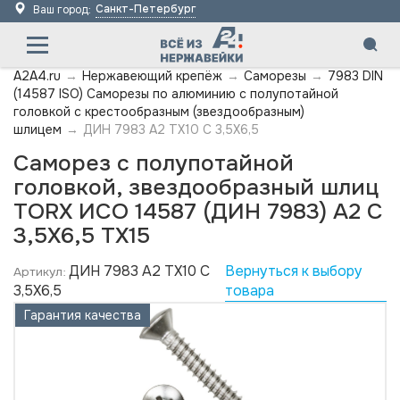
Санкт-Петербург
Ваш город:
A2A4.ru
→
Нержавеющий крепёж
→
Саморезы
→
7983 DIN
(14587 ISO) Саморезы по алюминию с полупотайной
головкой с крестообразным (звездообразным)
шлицем
→
ДИН 7983 А2 TX10 C 3,5X6,5
Саморез с полупотайной
головкой, звездообразный шлиц
TORX ИСО 14587 (ДИН 7983) А2 C
3,5X6,5 TX15
ДИН 7983 А2 TX10 C
Вернуться к выбору
Артикул:
3,5X6,5
товара
Гарантия качества